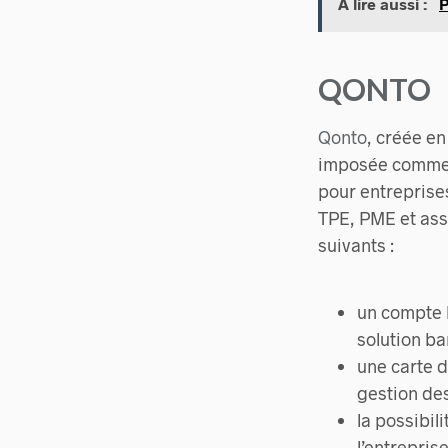
A lire aussi :
P
QONTO
Qonto
, créée en
imposée comm
pour entreprises
TPE, PME et asso
suivants :
un compte 
solution ba
une carte 
gestion des
la possibili
l’entrepris