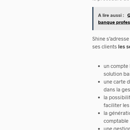
A lire aussi :
Q
banque profess
Shine s’adresse
ses clients
les s
un compte 
solution ba
une carte 
dans la ges
la possibil
faciliter l
la générati
comptable 
une gestion