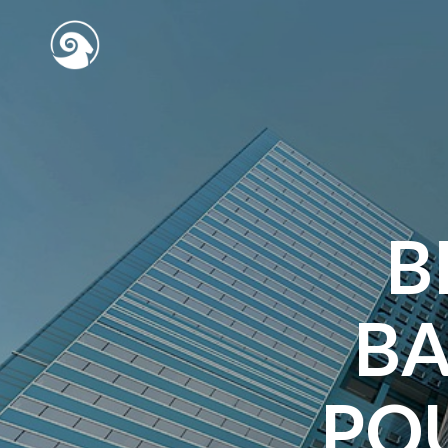
B
BA
POU