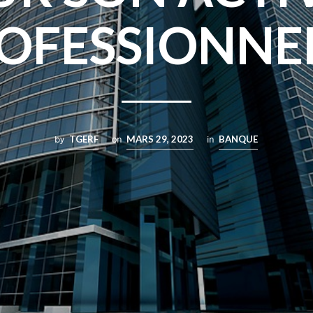
OFESSIONNE
by
TGERF
on
MARS 29, 2023
in
BANQUE