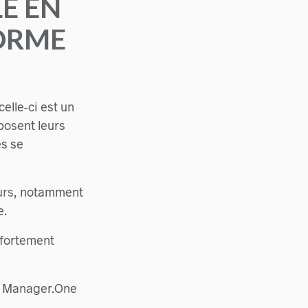
E EN
ORME
elle-ci est un
posent leurs
es se
urs
, notamment
.
 fortement
e, Manager.One