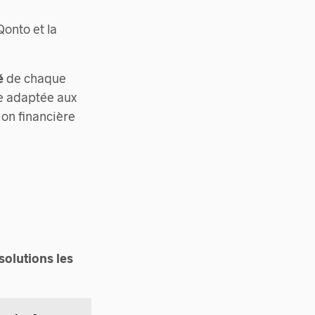
onto et la
é
de chaque
re adaptée aux
ion financière
 solutions les