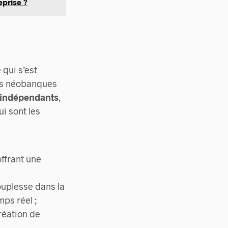
eprise ?
 qui s’est
des néobanques
s indépendants
,
i sont les
ffrant une
ouplesse dans la
ps réel ;
création de