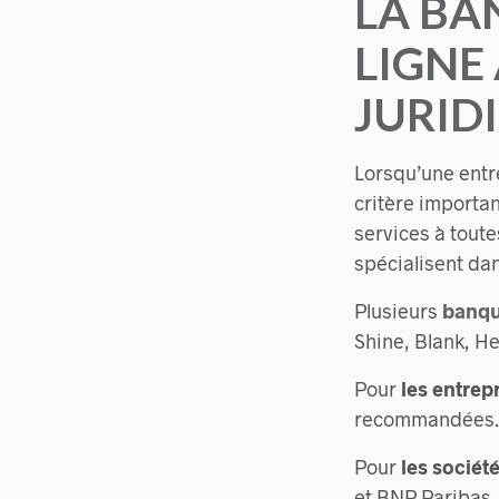
LA BA
LIGNE
JURID
Lorsqu’une entre
critère importan
services à toute
spécialisent dan
Plusieurs
banqu
Shine, Blank, He
Pour
les entrep
recommandées.
Pour
les sociét
et BNP Paribas.