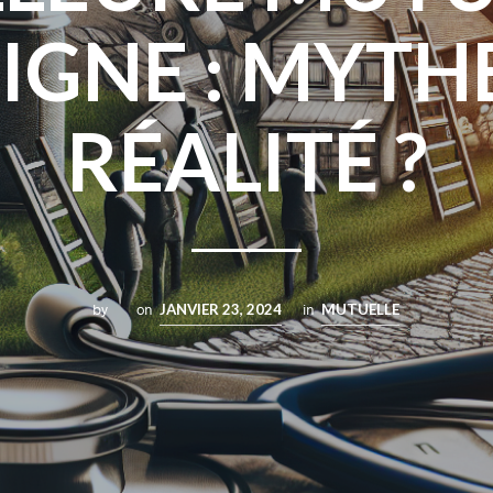
LIGNE : MYTH
RÉALITÉ ?
by
on
JANVIER 23, 2024
in
MUTUELLE