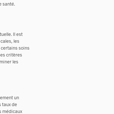
e santé.
elle. Il est
cales, les
 certains soins
es critères
miner les
lement un
s taux de
is médicaux