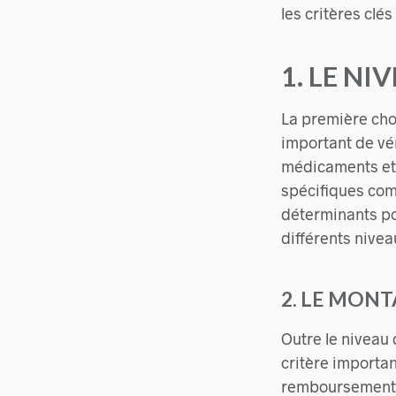
les critères clé
1. LE N
La première chos
important de vér
médicaments et l
spécifiques comm
déterminants pou
différents nive
2. LE MON
Outre le niveau
critère importan
remboursement p