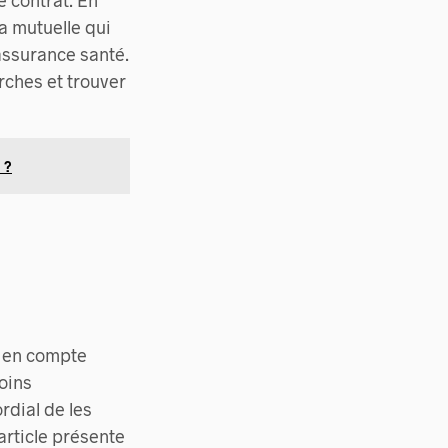
e contrat. En
la mutuelle qui
assurance santé.
rches et trouver
 ?
re en compte
oins
ordial de les
article présente