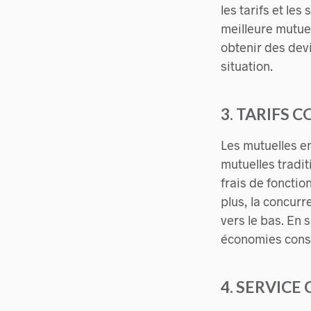
les tarifs et le
meilleure mutue
obtenir des dev
situation.
3. TARIFS 
Les mutuelles en
mutuelles tradit
frais de fonctio
plus, la concurr
vers le bas. En 
économies consé
4. SERVICE