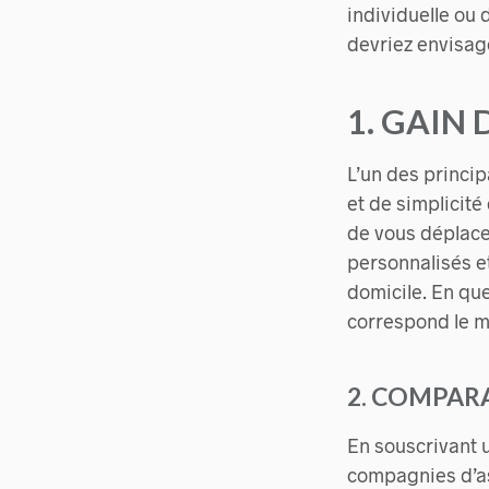
individuelle ou 
devriez envisag
1. GAIN 
L’un des princi
et de simplicité
de vous déplace
personnalisés et
domicile. En qu
correspond le m
2. COMPARA
En souscrivant u
compagnies d’as