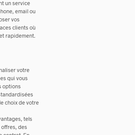
nt un service
éphone, email ou
oser vos
aces clients où
 et rapidement.
naliser votre
ies qui vous
s options
 standardisées
le choix de votre
antages, tels
 offres, des