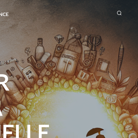
NCE
R
A
ELLE